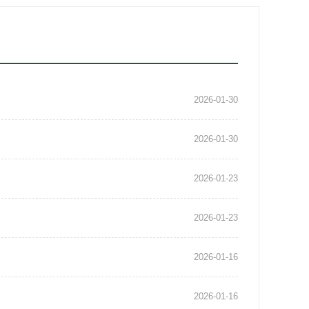
2026-01-30
2026-01-30
2026-01-23
2026-01-23
2026-01-16
2026-01-16