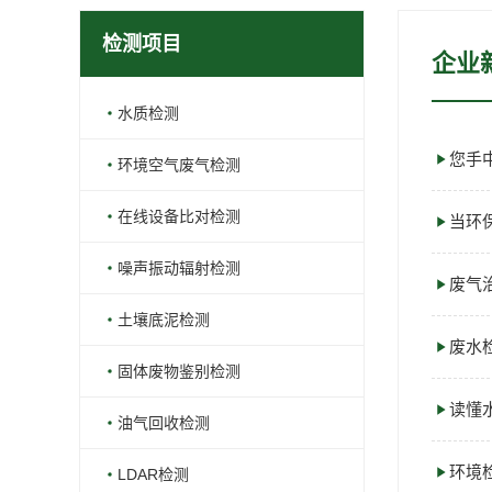
检测项目
企业
水质检测
您手
环境空气废气检测
在线设备比对检测
当环
噪声振动辐射检测
废气
土壤底泥检测
废水
固体废物鉴别检测
读懂
油气回收检测
环境
LDAR检测