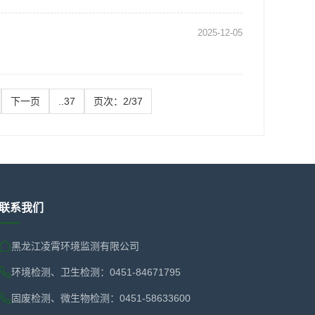
2025-12-05
下一页
..37
页次：2/37
联系我们
黑龙江凌霄环境监测有限公司
环境检测、卫生检测：0451-84671795
固废检测、微生物检测：0451-58633600