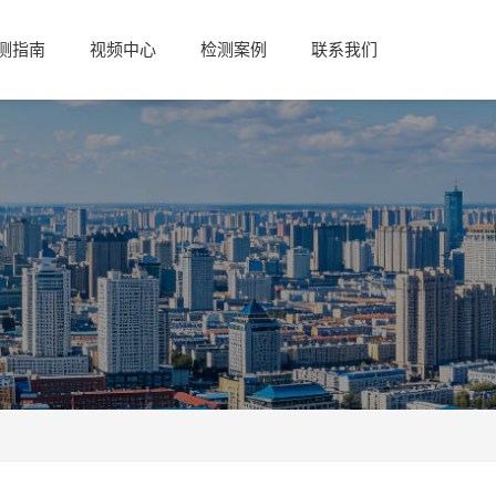
测指南
视频中心
检测案例
联系我们