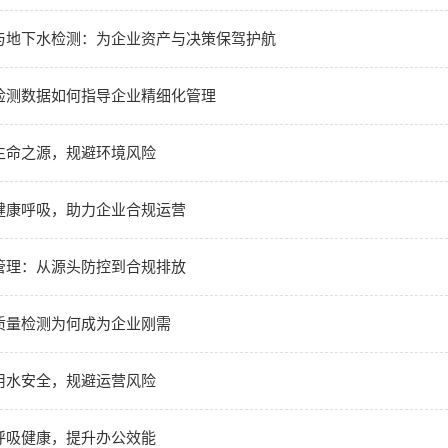
与地下水检测：为企业资产与决策保驾护航
检测数据如何指导企业精细化管理
生命之源，规避环境风险
健康呼吸，助力企业合规运营
管理：从源头防控到合规排放
质量检测为何成为企业刚需
用水安全，规避运营风险
呼吸健康，提升办公效能