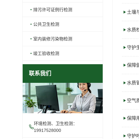
排污许可证例行检测
土壤
公共卫生检测
水质
室内装修污染物检测
守护
竣工验收检测
保障
联系我们
水质
空气
保障
环境检测、卫生检测：
19917528000
守护